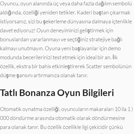
Oyuncu, oyun alanında üç veya daha fazla dağılım sembolü
aldığında, özelliği yeniden tetikler. Kaderi baştan çıkarmak
istiyorsanız, sizi bu şekerleme dünyasına dalmaya içtenlikle
davet ediyoruz! Oyun deneyiminizi geliştirmek için
bonuslardan yararlanmayı ve seçtiğiniz stratejiye bağlı
kalmayı unutmayın. Oyuna yeni başlayanlar için demo
modunda becerilerinizi test etmek için ideal bir an. İlk
özellik, ekstra bir bahis etkinleştirerek Scatter sembolünün
düşme şansını artırmanıza olanak tanır.
Tatlı Bonanza Oyun Bilgileri
Otomatik oynatma özelliği, oyuncuların makaraları 10 ila 1 )
000 döndürme arasında otomatik olarak döndürmesine
para olanak tanır. Bu özellik özellikle ilgi çekicidir çünkü