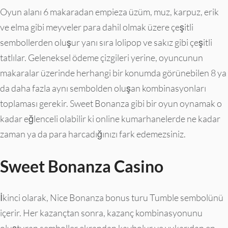
Oyun alanı 6 makaradan empieza üzüm, muz, karpuz, erik
ve elma gibi meyveler para dahil olmak üzere çeşitli
sembollerden oluşur yanı sıra lolipop ve sakız gibi çeşitli
tatlılar. Geleneksel ödeme çizgileri yerine, oyuncunun
makaralar üzerinde herhangi bir konumda görünebilen 8 ya
da daha fazla aynı sembolden oluşan kombinasyonları
toplaması gerekir. Sweet Bonanza gibi bir oyun oynamak o
kadar eğlenceli olabilir ki online kumarhanelerde ne kadar
zaman ya da para harcadığınızı fark edemezsiniz.
Sweet Bonanza Casino
İkinci olarak, Nice Bonanza bonus turu Tumble sembolünü
içerir. Her kazançtan sonra, kazanç kombinasyonunu