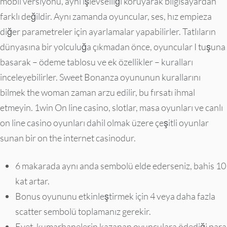
mobil versiyonu, aynı işlevselliği koruyarak bilgisayardan
farklı değildir. Aynı zamanda oyuncular, ses, hız empieza
diğer parametreler için ayarlamalar yapabilirler. Tatlıların
dünyasına bir yolculuğa çıkmadan önce, oyuncular I tuşuna
basarak – ödeme tablosu ve ek özellikler – kuralları
inceleyebilirler. Sweet Bonanza oyununun kurallarını
bilmek the woman zaman arzu edilir, bu fırsatı ihmal
etmeyin. 1win On line casino, slotlar, masa oyunları ve canlı
on line casino oyunları dahil olmak üzere çeşitli oyunlar
sunan bir on the internet casinodur.
6 makarada aynı anda sembolü elde ederseniz, bahis 10
kat artar.
Bonus oyununu etkinleştirmek için 4 veya daha fazla
scatter sembolü toplamanız gerekir.
Evet, kumarhanelerin kazanan oyunculara ödediği para