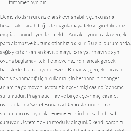
tamamen aynıdır.
Demo slotları süresiz olarak oynanabilir, çünkü sanal
hesaptaki para bittiğinde uygulamaya tekrar girebilirsiniz
empieza anında yenilenecektir. Ancak, oyuncu asla gerçek
para alamaz ve bu tür slotlar hızla sıkılır. Bu gibi durumlarda,
sağlayıcı her zaman kayıt olmayı, para yatırmayı ve aynı
oyuna başlamayı teklif etmeye hazırdır, ancak gerçek
bahislerle. Demo oyunu Sweet Bonanza, gerçek parayla
bahis oynamadığı için kullanıcı için herhangi bir danger
anlamına gelmeyen ücretsiz bir çevrimiçi casino “deneme”
sürümüdür. Pragmatic Play ve birçok çevrimiçi casino,
oyuncularına Sweet Bonanza Demo slotunu demo
sürümünü oynayarak denemeleri için harika bir fırsat
sunuyor. Ücretsiz oyun modu iyidir çünkü kendi paranızı
ortaya koymadan oyunu istediğiniz kadar oynayabilirsiniz.