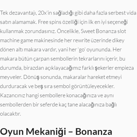
Tek dezavantajı, 20x’in sağladığı gibi daha fazla serbest vida
satın alamamak. Free spins özelliği için ilk en iyi seçeneği
kullanmak zorundasınız. Öncelikle, Sweet Bonanza slot
machine game makinesinde her rewrite üzerinde dikey
dönen altı makara vardır, yani her ‘go’ oyununda. Her
makara bütün çarpan sembollerin tekrarlarını içerir, bu
durumda, birazdan açıklayacağımız farklı şekerler empieza
meyveler. Dönüş sonunda, makaralar hareket etmeyi
durduracak ve beş sıra sembol görüntüleyecekler.
Kazancınız hangi sembollere konacağınıza ve aynı
sembollerden bir seferde kaç tane alacağınıza bağlı
olacaktır.
Oyun Mekaniği – Bonanza