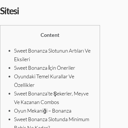
Sitesi
Content
Sweet Bonanza Slotunun Artıları Ve
Eksileri
Sweet Bonanza İçin Öneriler
Oyundaki Temel Kurallar Ve
Özellikler
Sweet Bonanza’te Şekerler, Meyve
Ve Kazanan Combos
Oyun Mekaniği – Bonanza
Sweet Bonanza Slotunda Minimum
Bahis Ne Kadar?