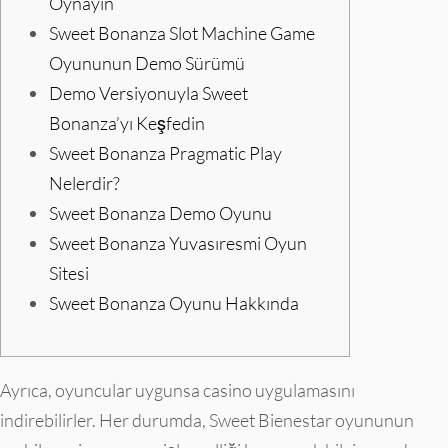
Oynayın
Sweet Bonanza Slot Machine Game
Oyununun Demo Sürümü
Demo Versiyonuyla Sweet
Bonanza’yı Keşfedin
Sweet Bonanza Pragmatic Play
Nelerdir?
Sweet Bonanza Demo Oyunu
Sweet Bonanza Yuvasıresmi Oyun
Sitesi
Sweet Bonanza Oyunu Hakkında
Ayrıca, oyuncular uygunsa casino uygulamasını
indirebilirler. Her durumda, Sweet Bienestar oyununun