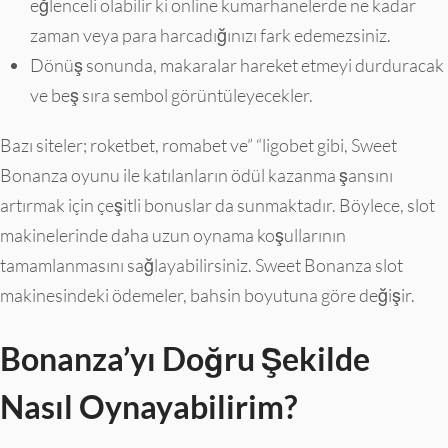
eğlenceli olabilir ki online kumarhanelerde ne kadar
zaman veya para harcadığınızı fark edemezsiniz.
Dönüş sonunda, makaralar hareket etmeyi durduracak
ve beş sıra sembol görüntüleyecekler.
Bazı siteler; roketbet, romabet ve” “ligobet gibi, Sweet
Bonanza oyunu ile katılanların ödül kazanma şansını
artırmak için çeşitli bonuslar da sunmaktadır. Böylece, slot
makinelerinde daha uzun oynama koşullarının
tamamlanmasını sağlayabilirsiniz. Sweet Bonanza slot
makinesindeki ödemeler, bahsin boyutuna göre değişir.
Bonanza’yı Doğru Şekilde
Nasıl Oynayabilirim?