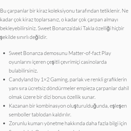
Bu çarpanlar bir kiraz koleksiyonu tarafından tetiklenir. Ne
kadar çok kiraz toplarsanız, o kadar çok çarpan almayı
bekleyebilirsiniz. Sweet Bonanza’daki Takla özelliği hiçbir
şekilde sınırlı değildir.
Sweet Bonanza demosunu Matter-of-fact Play
oyunlarını içeren çeşitli çevrimiçi casinolarda
bulabilirsiniz.
Candyland by 1×2 Gaming, parlak ve renkli grafiklerin
yanı sıra ücretsiz döndürmeler empieza çarpanlar dahil
olmak üzere bir dizi bonus özellik sunar.
Kazanan bir kombinasyon oluşturulduğunda, eşleşen
semboller tablodan kaldırılır.
Zorunlu kumarı yönetme hakkında daha fazla bilgi için