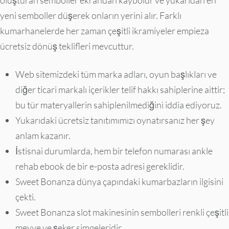
oluşturan semboller ekrandan kaybolur ve yukarıdan en
yeni semboller düşerek onların yerini alır. Farklı
kumarhanelerde her zaman çeşitli ikramiyeler empieza
ücretsiz dönüş teklifleri mevcuttur.
Web sitemizdeki tüm marka adları, oyun başlıkları ve
diğer ticari markalı içerikler telif hakkı sahiplerine aittir;
bu tür materyallerin sahiplenilmediğini iddia ediyoruz.
Yukarıdaki ücretsiz tanıtımımızı oynatırsanız her şey
anlam kazanır.
İstisnai durumlarda, hem bir telefon numarası ankle
rehab ebook de bir e-posta adresi gereklidir.
Sweet Bonanza dünya çapındaki kumarbazların ilgisini
çekti.
Sweet Bonanza slot makinesinin sembolleri renkli çeşitli
meyve ve şeker simgeleridir.