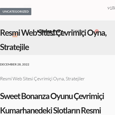
918
UNCATEGORIZED
Resmi Web Sitesi Çevrimiçi Oyna,
Catalogue
0
Stratejile
DECEMBER 28, 2022
Resmi Web Sitesi Çevrimiçi Oyna, Stratejiler
Sweet Bonanza Oyunu Çevrimiçi
Kumarhanedeki Slotların Resmi