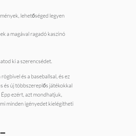
edmények, lehetőséged legyen
etnek a magával ragadó kaszinó
hatod ki a szerencsédet.
ögbivel és a baseballsal, és ez
s és új többszereplős játékokkal
. Épp ezért, azt mondhatjuk,
ami minden igényedet kielégítheti
 –