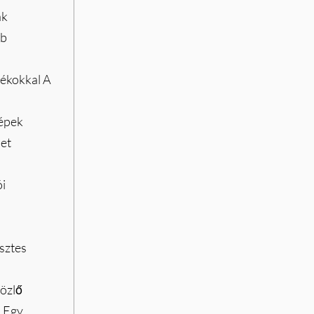
ak
bb
tékokkal A
épek
bet
ói
sztes
özlő
 Egy