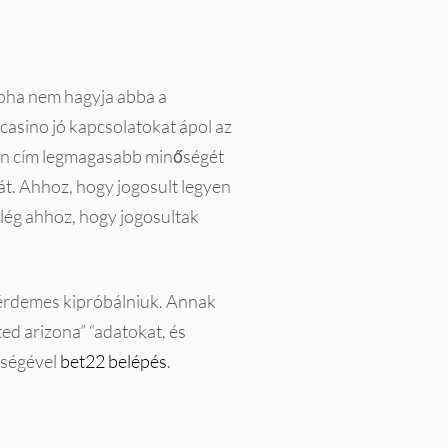
soha nem hagyja abba a
casino jó kapcsolatokat ápol az
den cím legmagasabb minőségét
ását. Ahhoz, hogy jogosult legyen
 elég ahhoz, hogy jogosultak
k érdemes kipróbálniuk. Annak
ed arizona” “adatokat, és
tségével
bet22 belépés
.