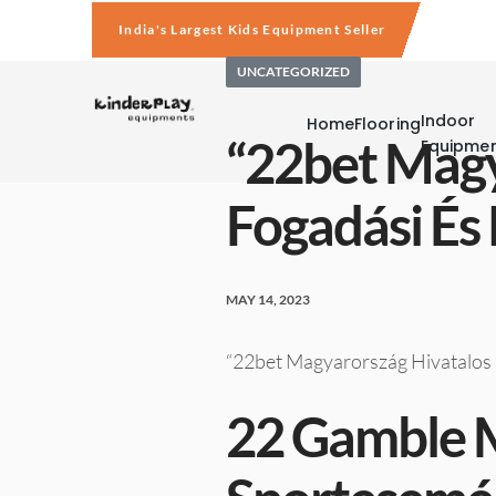
India's Largest Kids Equipment Seller
UNCATEGORIZED
Indoor
Home
Flooring
“22bet Magy
Equipme
Fogadási És
MAY 14, 2023
“22bet Magyarország Hivatalos 
22 Gamble M