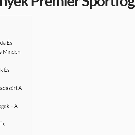
nyek Premier Sportfo
oda És
És Minden
k És
adásért A
égek – A
És