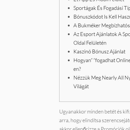
Sportágak És Fogadási T
Bónuszkódot Is Kell Has
A Bukméker Megbízható
Az Esport Ajánlatok A Sp
Oldal Felületén
Kaszinó Bónusz Ajánlat
Hogyan” “fogadhat Online
en?
Nézzük Meg Nearly All N
Világát
Ugyanakkor minden betét és kifiz
arra, hogy elindítsa szerencsejá
akkor ellenőrizze a Promóciók ol