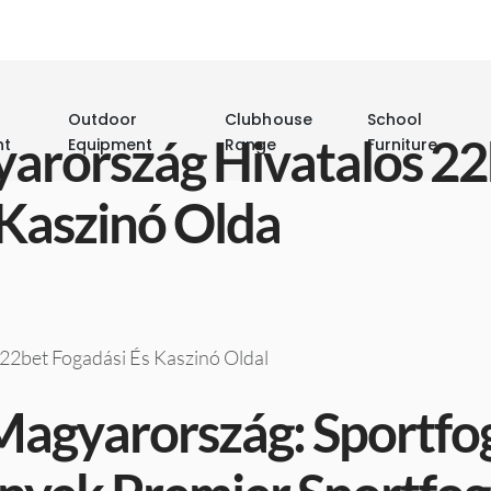
Outdoor
Clubhouse
School
arország Hivatalos 22
nt
Equipment
Range
Furniture
 Kaszinó Olda
22bet Fogadási És Kaszinó Oldal
agyarország: Sportfo