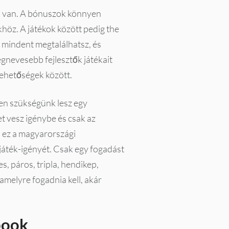
ged van. A bónuszok könnyen
höz. A játékok között pedig the
 mindent megtalálhatsz, és
egnevesebb fejlesztők játékait
 lehetőségek között.
en szükségünk lesz egy
et vesz igénybe és csak az
 ez a magyarországi
játék-igényét. Csak egy fogadást
, páros, tripla, hendikep,
amelyre fogadnia kell, akár
book