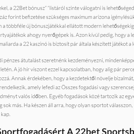
kel, a 22Bet bónusz” “listáról szinte válogatni is lehetősé
 száz forint befizetése szükséges maximum arizona igénylésük
a többféle új bónuszjátékkal ellátott modern lehetőségekig
ártyajátékok ahogy nyerőgépek is. Azon kívül pedig, hogy a l
maliarda a 22 kaszinó is biztosít pár általa készített játékot a
ódi pénzes átutalást szeretnénk kezdeményezni, mindenképp
letén. A jó hír viszont ezzel kapcsolatban, hogy alig pár perc
zá. Annak érdekében, hogy a kezdetektől növelje bizalmát,
rendelkezik, amely lefedi az Összes fogadási vagy szerencse
redményt valós időben. Egyéb fogadások közé tartozik az egyes
sok más. Ha készen áll arra, hogy olyan sportot válasszon, 
 kap.
portfogadásért A 22bet Sports