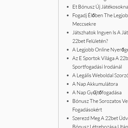
Et Bónusz Új Játékosokn
Fogadj Élőben The Legjo
Meccsekre
Játszhatok Ingyen Is A Já
22bet Felületén?
A Legjobb Online Nyerőg
Az E Sportok Világa A 22
Sportfogadási Irodánál
A Legális Weboldal Szorz
A Nap Akkumulátora
A Nap Gyűjtőfogadása
Bónusz The Sorozatos Ve
Fogadásokért
Szerezd Meg A 22bet Üdv
Bónusz Létrehozása Után