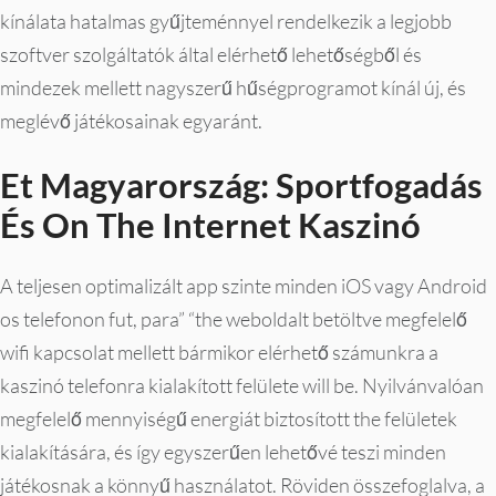
kínálata hatalmas gyűjteménnyel rendelkezik a legjobb
szoftver szolgáltatók által elérhető lehetőségből és
mindezek mellett nagyszerű hűségprogramot kínál új, és
meglévő játékosainak egyaránt.
Et Magyarország: Sportfogadás
És On The Internet Kaszinó
A teljesen optimalizált app szinte minden iOS vagy Android
os telefonon fut, para” “the weboldalt betöltve megfelelő
wifi kapcsolat mellett bármikor elérhető számunkra a
kaszinó telefonra kialakított felülete will be. Nyilvánvalóan
megfelelő mennyiségű energiát biztosított the felületek
kialakítására, és így egyszerűen lehetővé teszi minden
játékosnak a könnyű használatot. Röviden összefoglalva, a