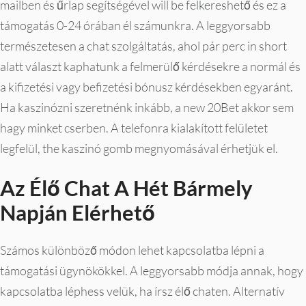
mailben és űrlap segítségével will be felkereshető és ez a
támogatás 0-24 órában él számunkra. A leggyorsabb
természetesen a chat szolgáltatás, ahol pár perc in short
alatt választ kaphatunk a felmerülő kérdésekre a normál és
a kifizetési vagy befizetési bónusz kérdésekben egyaránt.
Ha kaszinózni szeretnénk inkább, a new 20Bet akkor sem
hagy minket cserben. A telefonra kialakított felületet
legfelül, the kaszinó gomb megnyomásával érhetjük el.
Az Élő Chat A Hét Bármely
Napján Elérhető
Számos különböző módon lehet kapcsolatba lépni a
támogatási ügynökökkel. A leggyorsabb módja annak, hogy
kapcsolatba léphess velük, ha írsz élő chaten. Alternatív