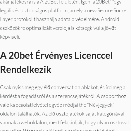
akár játékosra is a A 20Bet felületén. Igen, a 20Bet” “egy
legális és biztonságos platform, amely a new Secure Socket
Layer protokollt használja adataid védelmére. Android
eszközökre optimalizált verziója is kétségkívül a jövőt
képviseli.
A 20bet Érvényes Licenccel
Rendelkezik
Csak nyiss meg egy élő conversation ablakot, és írd meg a
kérdést a fogadásról és a szerencsejátékról. A csoporthoz
való kapcsolatfelvétel egyéb módjai the “Névjegyek”
oldalon találhatók. Az élő osztójátékok saját kategóriával
vannak a weboldalon, mert felajánlják, hogy olyan osztóval