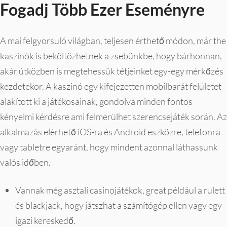
Fogadj Több Ezer Eseményre
A mai felgyorsuló világban, teljesen érthető módon, már the
kaszinók is beköltözhetnek a zsebünkbe, hogy bárhonnan,
akár útközben is megtehessük tétjeinket egy-egy mérkőzés
kezdetekor. A kaszinó egy kifejezetten mobilbarát felületet
alakított ki a játékosainak, gondolva minden fontos
kényelmi kérdésre ami felmerülhet szerencsejáték során. Az
alkalmazás elérhető iOS-ra és Android eszközre, telefonra
vagy tabletre egyaránt, hogy mindent azonnal láthassunk
valós időben.
Vannak még asztali casinojátékok, great például a rulett
és blackjack, hogy játszhat a számítógép ellen vagy egy
igazi kereskedő.