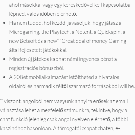
ahol másokkal vagy egy kereskedővel kell kapcsolatba
lépned, valós időben elérhető.
Ha nem tudod, hol kezdd, javasoljuk, hogy játssz a
Microgaming, the Playtech, a Netent, a Quickspin, a
new Betsoft és a new” “Great deal of money Gaming
által fejlesztett játékokkal.
Minden új játékos kaphat némi ingyenes pénzt a
regisztrációs bónuszból.
A 20Bet mobilalkalmazást letöltheted a hivatalos
oldalról és harmadik féltől származó forrásokból will be.
“‘ viszont, angolból nem vagyunk annyira erősek az email
választása lehet a megfelelő számunkra, tekintve, hogy a
chat funkció jelenleg csak angol nyelven elérhető, a többi
kaszinóhoz hasonlóan. A támogatói csapat chaten, e-