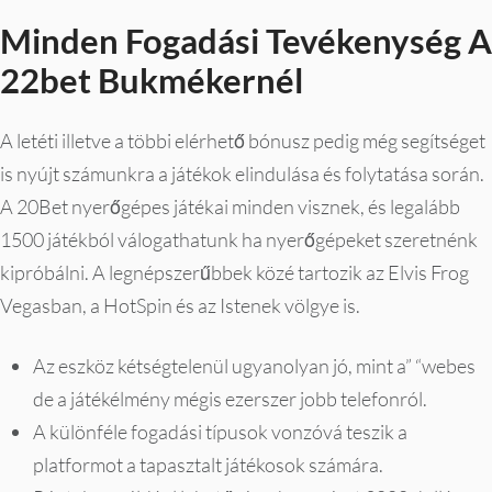
Minden Fogadási Tevékenység A
22bet Bukmékernél
A letéti illetve a többi elérhető bónusz pedig még segítséget
is nyújt számunkra a játékok elindulása és folytatása során.
A 20Bet nyerőgépes játékai minden visznek, és legalább
1500 játékból válogathatunk ha nyerőgépeket szeretnénk
kipróbálni. A legnépszerűbbek közé tartozik az Elvis Frog
Vegasban, a HotSpin és az Istenek völgye is.
Az eszköz kétségtelenül ugyanolyan jó, mint a” “webes
de a játékélmény mégis ezerszer jobb telefonról.
A különféle fogadási típusok vonzóvá teszik a
platformot a tapasztalt játékosok számára.