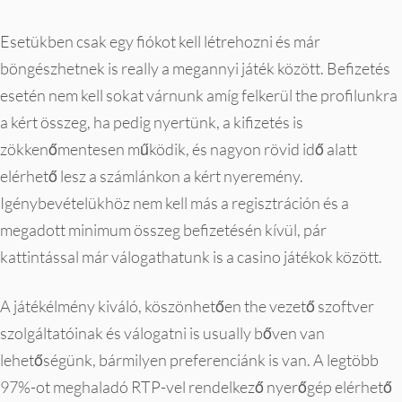
Esetükben csak egy fiókot kell létrehozni és már
böngészhetnek is really a megannyi játék között. Befizetés
esetén nem kell sokat várnunk amíg felkerül the profilunkra
a kért összeg, ha pedig nyertünk, a kifizetés is
zökkenőmentesen működik, és nagyon rövid idő alatt
elérhető lesz a számlánkon a kért nyeremény.
Igénybevételükhöz nem kell más a regisztráción és a
megadott minimum összeg befizetésén kívül, pár
kattintással már válogathatunk is a casino játékok között.
A játékélmény kiváló, köszönhetően the vezető szoftver
szolgáltatóinak és válogatni is usually bőven van
lehetőségünk, bármilyen preferenciánk is van. A legtöbb
97%-ot meghaladó RTP-vel rendelkező nyerőgép elérhető