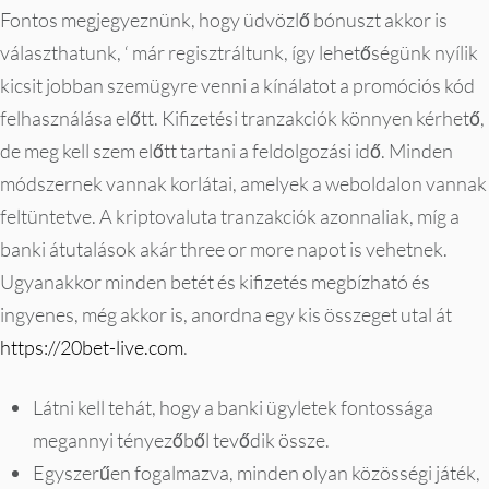
Fontos megjegyeznünk, hogy üdvözlő bónuszt akkor is
választhatunk, ‘ már regisztráltunk, így lehetőségünk nyílik
kicsit jobban szemügyre venni a kínálatot a promóciós kód
felhasználása előtt. Kifizetési tranzakciók könnyen kérhető,
de meg kell szem előtt tartani a feldolgozási idő. Minden
módszernek vannak korlátai, amelyek a weboldalon vannak
feltüntetve. A kriptovaluta tranzakciók azonnaliak, míg a
banki átutalások akár three or more napot is vehetnek.
Ugyanakkor minden betét és kifizetés megbízható és
ingyenes, még akkor is, anordna egy kis összeget utal át
https://20bet-live.com
.
Látni kell tehát, hogy a banki ügyletek fontossága
megannyi tényezőből tevődik össze.
Egyszerűen fogalmazva, minden olyan közösségi játék,