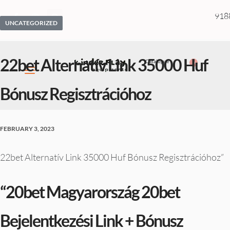
918
UNCATEGORIZED
22bet Alternatív Link 35000 Huf
Catalogue
0
Bónusz Regisztrációhoz
FEBRUARY 3, 2023
22bet Alternatív Link 35000 Huf Bónusz Regisztrációhoz”
“20bet Magyarország 20bet
Bejelentkezési Link + Bónusz