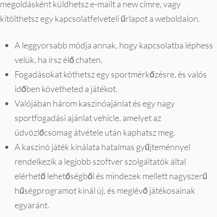
megoldásként küldhetsz e-mailt a new címre, vagy
kitölthetsz egy kapcsolatfelvételi űrlapot a weboldalon.
A leggyorsabb módja annak, hogy kapcsolatba léphess
velük, ha írsz élő chaten.
Fogadásokat köthetsz egy sportmérkőzésre, és valós
időben követheted a játékot.
Valójában három kaszinóajánlat és egy nagy
sportfogadási ajánlat vehicle, amelyet az
üdvözlőcsomag átvétele után kaphatsz meg.
A kaszinó játék kínálata hatalmas gyűjteménnyel
rendelkezik a legjobb szoftver szolgáltatók által
elérhető lehetőségből és mindezek mellett nagyszerű
hűségprogramot kínál új, és meglévő játékosainak
egyaránt.