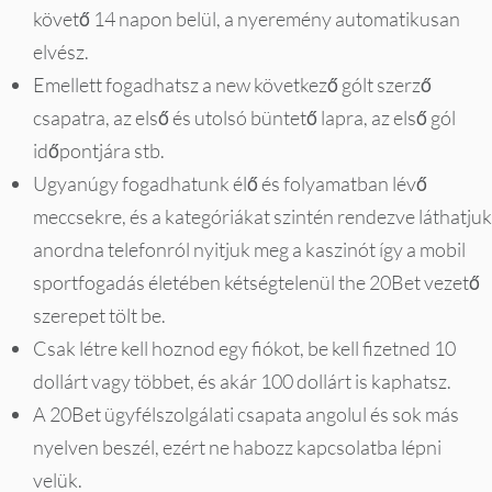
követő 14 napon belül, a nyeremény automatikusan
elvész.
Emellett fogadhatsz a new következő gólt szerző
csapatra, az első és utolsó büntető lapra, az első gól
időpontjára stb.
Ugyanúgy fogadhatunk élő és folyamatban lévő
meccsekre, és a kategóriákat szintén rendezve láthatjuk
anordna telefonról nyitjuk meg a kaszinót így a mobil
sportfogadás életében kétségtelenül the 20Bet vezető
szerepet tölt be.
Csak létre kell hoznod egy fiókot, be kell fizetned 10
dollárt vagy többet, és akár 100 dollárt is kaphatsz.
A 20Bet ügyfélszolgálati csapata angolul és sok más
nyelven beszél, ezért ne habozz kapcsolatba lépni
velük.