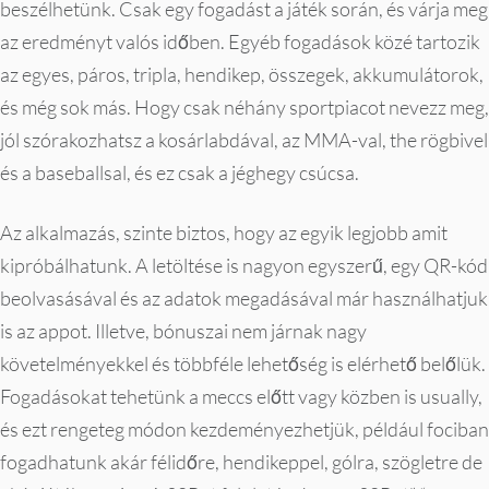
beszélhetünk. Csak egy fogadást a játék során, és várja meg
az eredményt valós időben. Egyéb fogadások közé tartozik
az egyes, páros, tripla, hendikep, összegek, akkumulátorok,
és még sok más. Hogy csak néhány sportpiacot nevezz meg,
jól szórakozhatsz a kosárlabdával, az MMA-val, the rögbivel
és a baseballsal, és ez csak a jéghegy csúcsa.
Az alkalmazás, szinte biztos, hogy az egyik legjobb amit
kipróbálhatunk. A letöltése is nagyon egyszerű, egy QR-kód
beolvasásával és az adatok megadásával már használhatjuk
is az appot. Illetve, bónuszai nem járnak nagy
követelményekkel és többféle lehetőség is elérhető belőlük.
Fogadásokat tehetünk a meccs előtt vagy közben is usually,
és ezt rengeteg módon kezdeményezhetjük, például fociban
fogadhatunk akár félidőre, hendikeppel, gólra, szögletre de