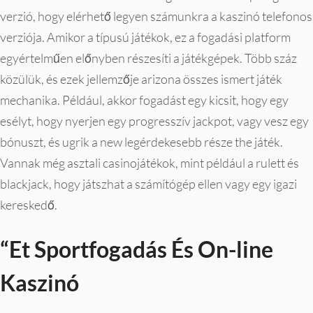
verzió, hogy elérhető legyen számunkra a kaszinó telefonos
verziója. Amikor a típusú játékok, ez a fogadási platform
egyértelműen előnyben részesíti a játékgépek. Több száz
közülük, és ezek jellemzője arizona összes ismert játék
mechanika. Például, akkor fogadást egy kicsit, hogy egy
esélyt, hogy nyerjen egy progresszív jackpot, vagy vesz egy
bónuszt, és ugrik a new legérdekesebb része the játék.
Vannak még asztali casinojátékok, mint például a rulett és
blackjack, hogy játszhat a számítógép ellen vagy egy igazi
kereskedő.
“Et Sportfogadás És On-line
Kaszinó