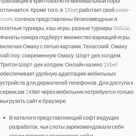
транзакций в криптовалюте минимальный порог
отличается. Кроме того, в 1Xbet работает свой poker-
room, соленск представлены безвозмездные а
платные турниры, кэш-игры, разные турниры Sit&Go.
Фанаты покера подберут множество вариаций игры,
включая Омаху с пятью картами, Техасский, Омаху
хай/лоу, современную Омаху, Шорт-дек холдем,
Тритон Шорт-дек холдем. Онлайн казино 1Xbet
обеспечивает удобную адаптацию мобильных
устройств для держателей телефонов. Дли доступа к
сервисам 1Хбет через мобильник потребуется только
выгрузить сайт в браузере.
В каталоге представляющий софт ведущих
разработок, чьи слоты зарекомендовали себя
среди игроков с положительной и.