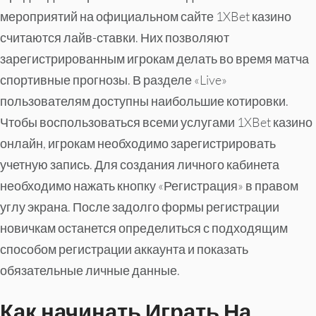
мероприятий на официальном сайте 1XBet казино
считаются лайв-ставки. Них позволяют
зарегистрированным игрокам делать во время матча
спортивные прогнозы. В разделе «Live»
пользователям доступны наибольшие котировки.
Чтобы воспользоваться всеми услугами 1XBet казино
онлайн, игрокам необходимо зарегистрировать
учетную запись. Для создания личного кабинета
необходимо нажать кнопку «Регистрация» в правом
углу экрана. После задолго формы регистрации
новичкам останется определиться с подходящим
способом регистрации аккаунта и показать
обязательные личные данные.
Как начинать Играть На