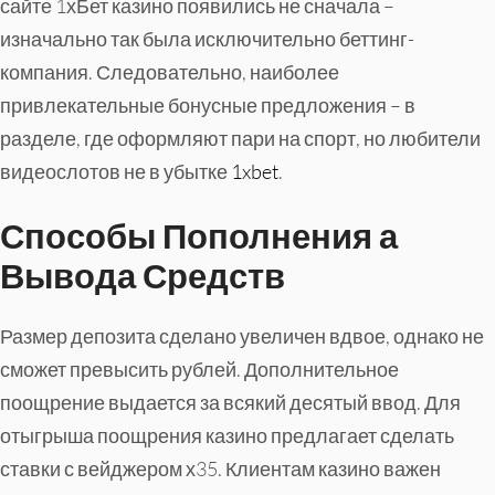
сайте 1хБет казино появились не сначала –
изначально так была исключительно беттинг-
компания. Следовательно, наиболее
привлекательные бонусные предложения – в
разделе, где оформляют пари на спорт, но любители
видеослотов не в убытке
1xbet
.
Способы Пополнения а
Вывода Средств
Размер депозита сделано увеличен вдвое, однако не
сможет превысить рублей. Дополнительное
поощрение выдается за всякий десятый ввод. Для
отыгрыша поощрения казино предлагает сделать
ставки с вейджером х35. Клиентам казино важен