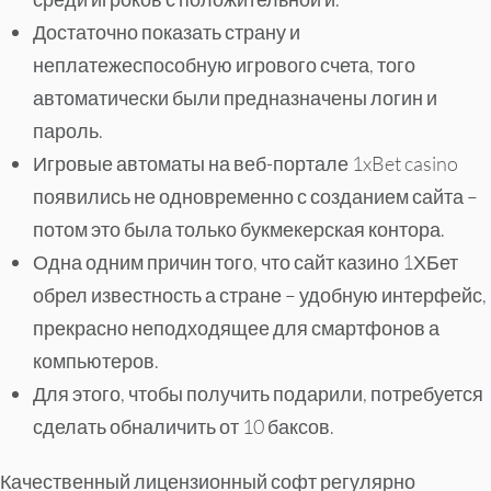
Достаточно показать страну и
неплатежеспособную игрового счета, того
автоматически были предназначены логин и
пароль.
Игровые автоматы на веб-портале 1xBet casino
появились не одновременно с созданием сайта –
потом это была только букмекерская контора.
Одна одним причин того, что сайт казино 1ХБет
обрел известность а стране – удобную интерфейс,
прекрасно неподходящее для смартфонов а
компьютеров.
Для этого, чтобы получить подарили, потребуется
сделать обналичить от 10 баксов.
Качественный лицензионный софт регулярно