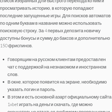
список избранных дли быстрого перехода ко ним и
просматривать историю, в которую попадают
последние запущенные игры. Для поисков автоматов
по одним буквам в название можно использовать
поисковую строку. За 4 первых депозита новичку
доступны бонусы и сумму до баксов и дополнительно
150 фриспинов.
Говорящим на русском клиентам предоставлен
чат с поддержкой на незнакомом и иностранном
слов.
В окне, которое появится на экране, необходимо
указать логин и пароль.
В этом и есть основной азарт официальному сайта
1xbet играть на деньги скачать, где можно
окончательно отдаться любимому прерванному и