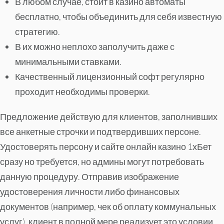
В любом случае, стоит в казино автоматы
бесплатно, чтобы объединить для себя известную
стратегию.
В их можно неплохо заполучить даже с
минимальными ставками.
Качественный лицензионный софт регулярно
проходит необходимы проверки.
Предложение действую для клиентов, заполнивших
все анкетные строчки и подтвердивших персоне.
Удостоверять персону и сайте онлайн казино 1хБет
сразу но требуется, но админы могут потребовать
данную процедуру. Отправив изображение
удостоверения личности либо финансовых
документов (например, чек об оплату коммунальных
услуг), клиент в полной мере реализует это условии.