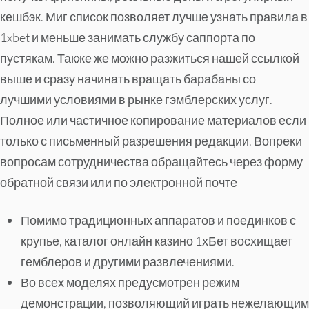
кешбэк. Миг список позволяет лучше узнать правила в
1xbet и меньше занимать службу саппорта по
пустякам. Также же можно разжиться нашей ссылкой
выше и сразу начинать вращать барабаны со
лучшими условиями в рынке гэмблерских услуг.
Полное или частичное копирование материалов если
только с письменный разрешения редакции. Вопреки
вопросам сотрудничества обращайтесь через форму
обратной связи или по электронной почте
Помимо традиционных аппаратов и поединков с
крупье, каталог онлайн казино 1хБет восхищает
гемблеров и другими развлечениями.
Во всех моделях предусмотрен режим
демонстрации, позволяющий играть нежелающим