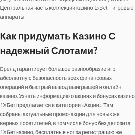
Центральная часть коллекции казино 1xBet – игровые
аппараты.
Как придумать Казино С
надежный Слотами?
Бренд гарантирует большое разнообразие игр,
абсолютную безопасность всех финансовых
операций и быстрый вывод выигрышей и онлайн
казино. Узнать информацию о акциях и бонусах казино
1ХБет предлагается в категории «Акции». Там
собраны актуальные промо-акции для новых же
верных посетителей, в том числе бонус без депозита
1ХБет казино, бесплатные ног за регистрацию же