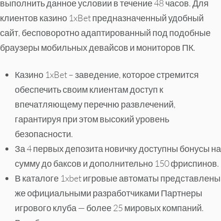
выполнить данное условии в течение 48 часов. Для
клиентов казино 1xBet предназначенный удобный
сайт, бесповоротно адаптированный под подобные
браузеры мобильных девайсов и мониторов ПК.
Казино 1xBet – заведение, которое стремится
обеспечить своим клиентам доступ к
впечатляющему перечню развлечений,
гарантируя при этом высокий уровень
безопасности.
За 4 первых депозита новичку доступны бонусы на
сумму до баксов и дополнительно 150 фриспинов.
В каталоге 1xbet игровые автоматы представлены
же официальными разработчиками Партнеры
игрового клуба — более 25 мировых компаний.