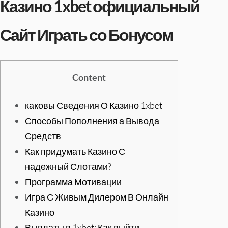
Казино 1xbet официальный
Сайт Играть со Бонусом
Content
каковы Сведения О Казино 1xbet
Способы Пополнения а Вывода
Средств
Как придумать Казино С
надежный Слотами?
Программа Мотивации
Игра С Живым Дилером В Онлайн
Казино
Выплаты в 1xbet: Как выйти