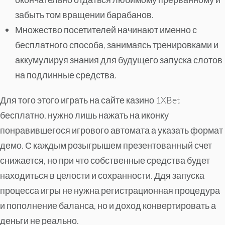
забыть том вращении барабанов.
Множество посетителей начинают именно с
бесплатного способа, занимаясь тренировками и
аккумулируя знания для будущего запуска слотов
на подлинные средства.
Для того этого играть на сайте казино 1XBet
бесплатно, нужно лишь нажать на иконку
понравившегося игрового автомата а указать формат
демо. С каждым розыгрышем презентованный счет
снижается, но при что собственные средства будет
находиться в целости и сохранности. Ддя запуска
процесса игры не нужна регистрационная процедура
и пополнение баланса, но и доход конвертировать а
деньги не реально.