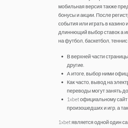
мобильная версия также пре
бонусы и акции. После регист
события или играть в казино
длиннющий выбор ставок а игр
на футбол, баскетбол, теннис
В верхней части страницы
другие.
А итоге, выбор ними офиц
Как часто, вывод на элек
переводы могут занять до
1xbet официальному сайт
произошедших и игр, а та
1xbet является одной один с