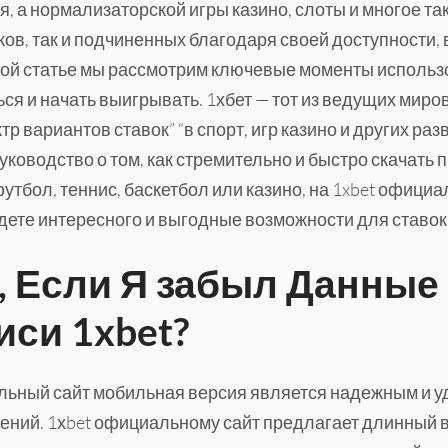
я, а нормализаторской игры казино, слоты и многое т
ков, так и подчиненных благодаря своей доступност
той статье мы рассмотрим ключевые моменты использ
я и начать выигрывать. 1хбет — тот из ведущих миро
вариантов ставок” “в спорт, игр казино и других разв
ководство о том, как стремительно и быстро скачать 
футбол, теннис, баскетбол или казино, на 1xbet офиц
дете интересного и выгодные возможности для ставо
, Если Я забыл Данные
иси 1xbet?
альный сайт мобильная версия является надежным и 
ений. 1хbet официальному сайт предлагает длинный 